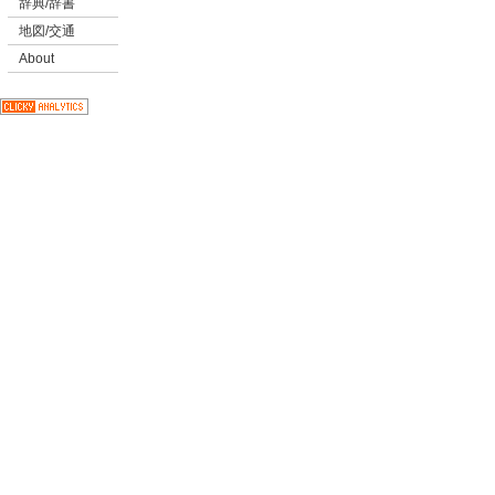
辞典/辞書
地図/交通
About