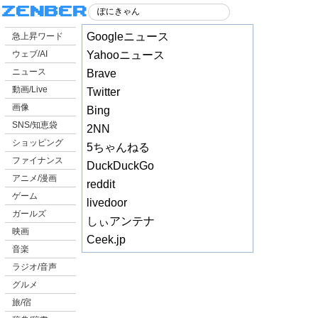
Googleニュース
急上昇ワード
ウェブ/AI
Yahooニュース
ニュース
Brave
動画/Live
Twitter
画像
Bing
SNS/知恵袋
2NN
ショッピング
5ちゃんねる
ファイナンス
DuckDuckGo
アニメ/漫画
reddit
ゲーム
livedoor
ガールズ
しぃアンテナ
映画
Ceek.jp
音楽
ラジオ/音声
グルメ
旅/宿