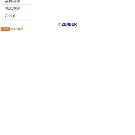
辞典/辞書
地図/交通
About
©
ZENBER