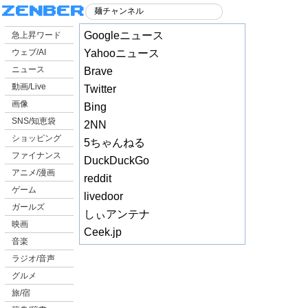
Googleニュース
急上昇ワード
ウェブ/AI
Yahooニュース
ニュース
Brave
動画/Live
Twitter
画像
Bing
SNS/知恵袋
2NN
ショッピング
5ちゃんねる
ファイナンス
DuckDuckGo
アニメ/漫画
reddit
ゲーム
livedoor
ガールズ
しぃアンテナ
映画
Ceek.jp
音楽
ラジオ/音声
グルメ
旅/宿