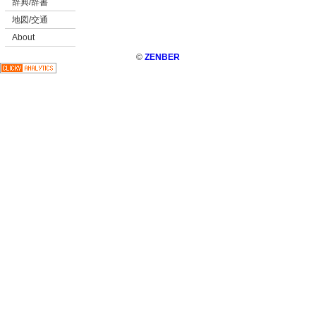
辞典/辞書
地図/交通
About
©
ZENBER