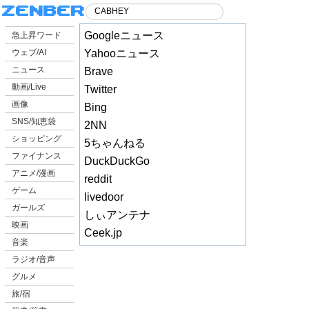
Googleニュース
急上昇ワード
ウェブ/AI
Yahooニュース
ニュース
Brave
動画/Live
Twitter
画像
Bing
SNS/知恵袋
2NN
ショッピング
5ちゃんねる
ファイナンス
DuckDuckGo
アニメ/漫画
reddit
ゲーム
livedoor
ガールズ
しぃアンテナ
映画
Ceek.jp
音楽
ラジオ/音声
グルメ
旅/宿