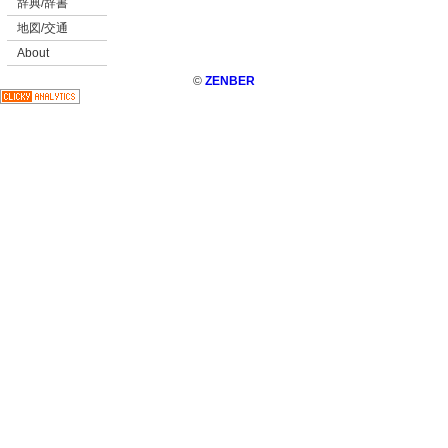
辞典/辞書
地図/交通
About
©
ZENBER