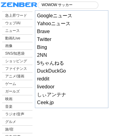
Googleニュース
急上昇ワード
ウェブ/AI
Yahooニュース
ニュース
Brave
動画/Live
Twitter
画像
Bing
SNS/知恵袋
2NN
ショッピング
5ちゃんねる
ファイナンス
DuckDuckGo
アニメ/漫画
reddit
ゲーム
livedoor
ガールズ
しぃアンテナ
映画
Ceek.jp
音楽
ラジオ/音声
グルメ
旅/宿