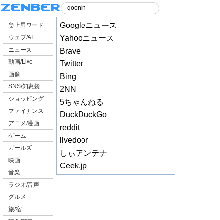
Googleニュース
急上昇ワード
ウェブ/AI
Yahooニュース
ニュース
Brave
動画/Live
Twitter
画像
Bing
SNS/知恵袋
2NN
ショッピング
5ちゃんねる
ファイナンス
DuckDuckGo
アニメ/漫画
reddit
ゲーム
livedoor
ガールズ
しぃアンテナ
映画
Ceek.jp
音楽
ラジオ/音声
グルメ
旅/宿