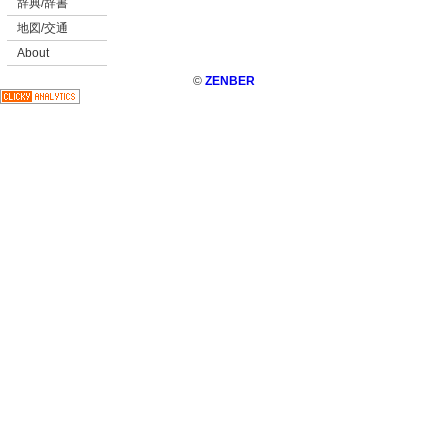
辞典/辞書
地図/交通
About
©
ZENBER