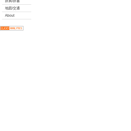
辞典/辞書
地図/交通
About