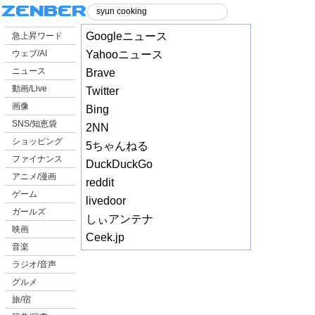
Googleニュース
急上昇ワード
ウェブ/AI
Yahooニュース
ニュース
Brave
動画/Live
Twitter
画像
Bing
SNS/知恵袋
2NN
ショッピング
5ちゃんねる
ファイナンス
DuckDuckGo
アニメ/漫画
reddit
ゲーム
livedoor
ガールズ
しぃアンテナ
映画
Ceek.jp
音楽
ラジオ/音声
グルメ
旅/宿